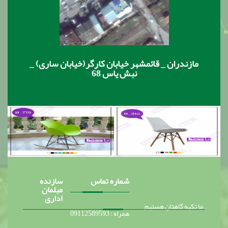
مازندران _ قائمشهر خیابان کارگر(خیابان ساری) _
نبش یاس 68
شماره تماس
سازنده
مبلمان
اداری
ما تکیه گاهتان هستیم.
همراه : 09112589593