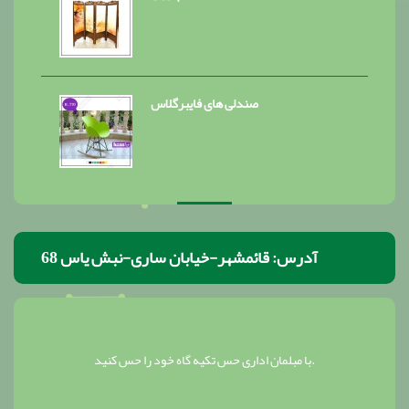
صندلی های فایبرگلاس
آدرس: قائمشهر-خیابان ساری-نبش یاس 68
با مبلمان اداری حس تکیه گاه خود را حس کنید.