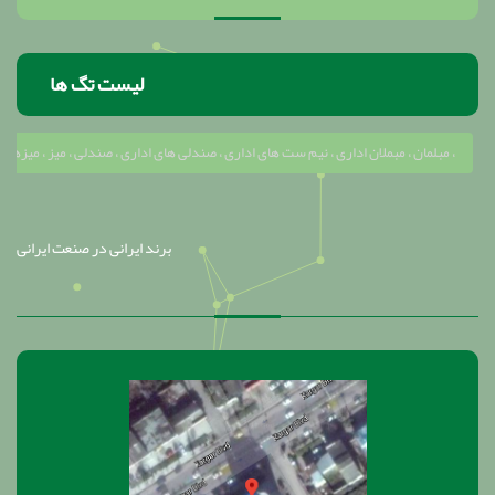
لیست تگ ها
مبلمان ، مبملان اداری ، نیم ست های اداری ، صندلی های اداری ، صندلی ، میز ، میزهای مدیریتی ، سالن کنفرانس ، کارمندی ، کتابخانه ، پاروان ، صندلی اپن ، کابینت ، کابینت آشپزخامه ، میز تحریر ، صندلی های مدیریتی ، صندلی های ثابت ، صندلی های کارمندی ، تاب راحتی ، تاب ، مبل ، جلو مبلی ،
برند ایرانی در صنعت ایرانی