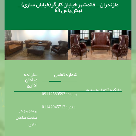
مازندران _ قائمشهر خیابان کارگر(خیابان ساری) _
نبش یاس 68
شماره تماس
سازنده
مبلمان
اداری
ما تکیه گاهتان هستیم.
همراه : 09112589593
دفتر : 01142045712
برندی نو در
صنعت مبلمان
اداری