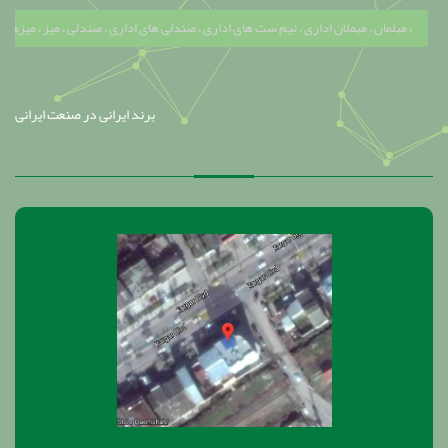
مبلمان ، مبملان اداری ، نیم ست های اداری ، صندلی های اداری ، صندلی ، میز ، میزهای مدیریتی ، سالن کنفرانس ، کارمندی ، کتابخانه ، پاروان ، صندلی اپن ، کابینت ، کابینت آشپزخامه ، میز تحریر ، صندلی های مدیریتی ، صندلی های ثابت ، صندلی های کارمندی ، تاب راحتی ، تاب ، مبل ، جلو مبلی ،
برند ایرانی در صنعت ایرانی