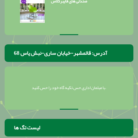
صندلی های فایبرگلاس
آدرس: قائمشهر-خیابان ساری-نبش یاس 68
با مبلمان اداری حس تکیه گاه خود را حس کنید.
لیست تگ ها